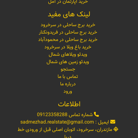
خرید آپارتمان در آمل
لینک های مفید
خرید برج ساحلی در سرخرود
خرید برج ساحلی در فریدونکنار
خرید برج ساحلی در محمودآباد
خرید باغ ویلا در سرخرود
ویدئو ویلاهای شمال
ویدئو زمین های شمال
جستجو
تماس با ما
درباره ما
ورود
اطلاعات
شماره تماس
09123358288
ایمیل :
sadrnezhad.realstate@gmail.com
مازندران، سرخرود، اتوبان اصلی قبل از ورودی خط
دریا