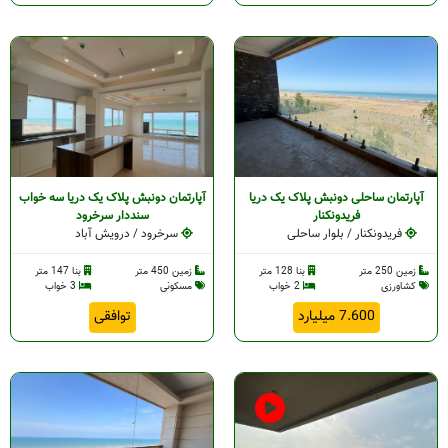
آپارتمان ساحلی دونبش پلاک یک دریا
آپارتمان دونبش پلاک یک دریا سه خواب
فریدونکنار
سنددار سرخرود
فریدونکنار / بلوار ساحلی
سرخرود / درویش آباد
زمین 250 متر
بنا 128 متر
زمین 450 متر
بنا 147 متر
کشاورزی
2 خواب
مسکونی
3 خواب
7.600 میلیارد
توافقی