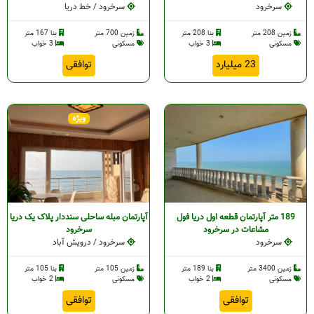
سرخرود
سرخرود / خط دریا
زمین 208 متر
بنا 208 متر
زمین 700 متر
بنا 167 متر
مسکونی
3 خواب
مسکونی
3 خواب
23 میلیارد
توافقی
ویژه
189 متر آپارتمان قطعه اول دریا فول
آپارتمان مبله ساحلی سنددار پلاک یک دریا
مشاعات در سرخرود
سرخرود
سرخرود
سرخرود / درویش آباد
زمین 3400 متر
بنا 189 متر
زمین 105 متر
بنا 105 متر
مسکونی
2 خواب
مسکونی
2 خواب
توافقی
توافقی