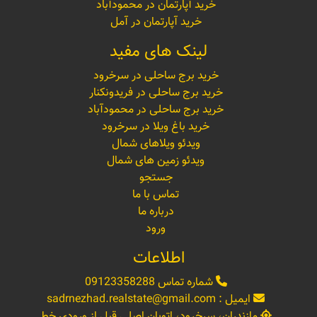
خرید آپارتمان در محمودآباد
خرید آپارتمان در آمل
لینک های مفید
خرید برج ساحلی در سرخرود
خرید برج ساحلی در فریدونکنار
خرید برج ساحلی در محمودآباد
خرید باغ ویلا در سرخرود
ویدئو ویلاهای شمال
ویدئو زمین های شمال
جستجو
تماس با ما
درباره ما
ورود
اطلاعات
شماره تماس
09123358288
ایمیل :
sadrnezhad.realstate@gmail.com
مازندران، سرخرود، اتوبان اصلی قبل از ورودی خط