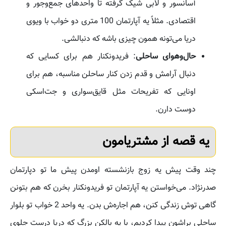
آسانسور و لابی شیک گرفته تا واحدهای جمع‌وجور و
اقتصادی. مثلاً یه آپارتمان 100 متری دو خواب با ویوی
دریا می‌تونه همون چیزی باشه که دنبالشی.
حال‌وهوای ساحلی
: فریدونکنار هم برای کسایی که
دنبال آرامش و قدم زدن کنار ساحلن مناسبه، هم برای
اونایی که تفریحات مثل قایق‌سواری و جت‌اسکی
دوست دارن.
یه قصه از مشتریامون
چند وقت پیش یه زوج بازنشسته اومدن پیش ما تو دپارتمان
صدرنژاد. می‌خواستن یه آپارتمان تو فریدونکنار بخرن که هم بتونن
گاهی توش زندگی کنن، هم اجاره‌ش بدن. یه واحد 2 خواب تو بلوار
ساحلی براشون پیدا کردیم، با یه بالکن بزرگ که دریا درست جلوی