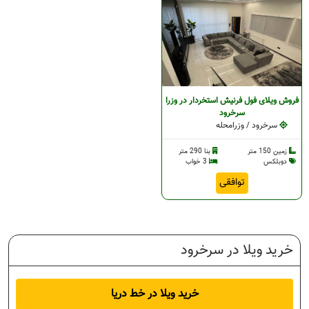
رود
فروش ویلای فول فرنیش استخردار در وزرا
سرخرود
سرخرود / وزرامحله
رخرود
زمین 150 متر
بنا 290 متر
دوبلکس
3 خواب
ه
توافقی
خرید ویلا در سرخرود
خرید ویلا در خط دریا