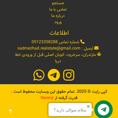
جستجو
تماس با ما
درباره ما
ورود
اطلاعات
شماره تماس
09123358288
ایمیل :
sadrnezhad.realstate@gmail.com
مازندران، سرخرود، اتوبان اصلی قبل از ورودی خط
دریا
کپی رایت ©
2025
. تمام حقوق این وبسایت محفوظ است .
قدرت گرفته از
Narenji
سلام سوالی دارید؟
Sadrnezhad