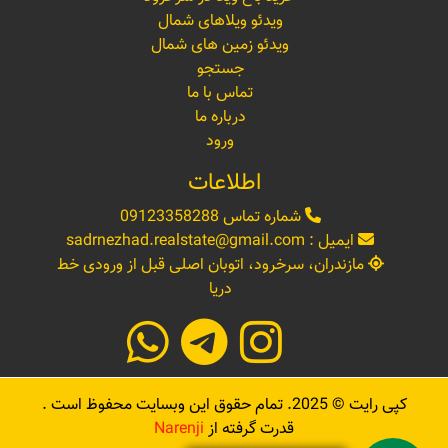
ویدئو ویلاهای شمال
ویدئو زمین های شمال
جستجو
تماس با ما
درباره ما
ورود
اطلاعات
شماره تماس
09123358288
ایمیل :
sadrnezhad.realstate@gmail.com
مازندران، سرخرود، اتوبان اصلی قبل از ورودی خط
دریا
کپی رایت ©
2025
. تمام حقوق این وبسایت محفوظ است .
قدرت گرفته از
Narenji