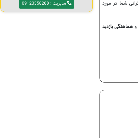
انی شما در مورد
مدیریت : 09123358288
هماهنگی بازدید