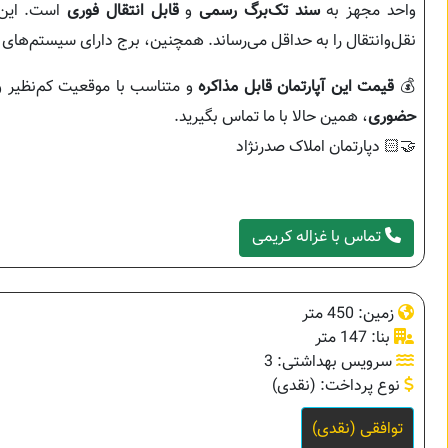
واحد مجهز به
سند تک‌برگ رسمی
و
قابل انتقال فوری
است. این 
نقل‌وانتقال را به حداقل می‌رساند. همچنین، برج دارای سیستم‌های
💰
قیمت این آپارتمان قابل مذاکره
و متناسب با موقعیت کم‌نظیر و
حضوری
، همین حالا با ما تماس بگیرید.
🤝🏻 دپارتمان املاک صدرنژاد
تماس با غزاله کریمی
زمین: 450 متر
بنا: 147 متر
سرویس بهداشتی: 3
نوع پرداخت: (نقدی)
توافقی (نقدی)