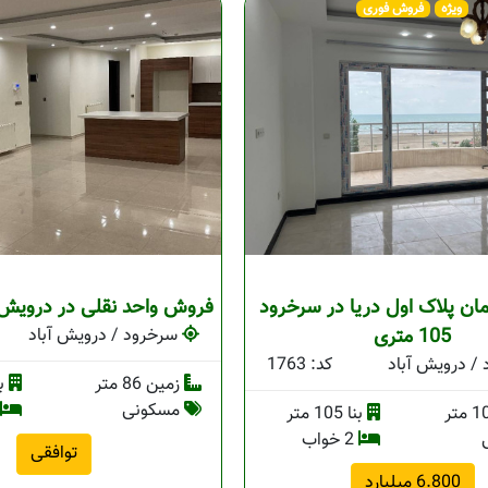
ویژه
فروش فوری
مان پلاک اول دریا در سرخرود
فروش واحد نقلی در درویش 
105 متری
سرخرود / درویش آباد
/ درویش آباد
کد: 1763
زمین 86 متر
بنا 
مسکونی
بنا 105 متر
2 خواب
توافقی
6.800 میلیارد