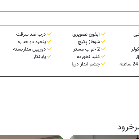
شی
آیفون تصویری
درب ضد سرقت
شوفاژ پکیچ
پنجره دو جداره
ولر
2 خواب مستر
دوربین مداربسته
ق
کلید نخورده
پایانکار
چشم انداز دریا
رخرود