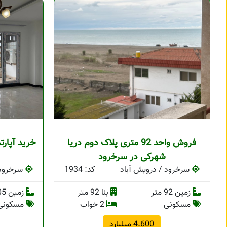
فروش واحد 92 متری پلاک دوم دریا
خرید آپارت
شهرکی در سرخرود
سرخرود / درویش آباد
کد: 1934
سرخرود 
زمین 92 متر
بنا 92 متر
زمین 105 متر
مسکونی
2 خواب
مسکونی
4.600 میلیارد