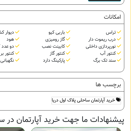
امکانات
تراس
باربی کیو
دیوار ک
درب ریموت دار
گاز رومیزی
هود
نورپردازی داخلی
کابینت نصب
دو عدد ک
کنتور آب
کنتور گاز
کنتور بر
سند تک برگ
پارکینگ دارد
نگهبانی 24 ساعته
برچسب ها
خرید آپارتمان ساحلی پلاک اول دریا
پیشنهادات ما جهت خرید آپارتمان در س