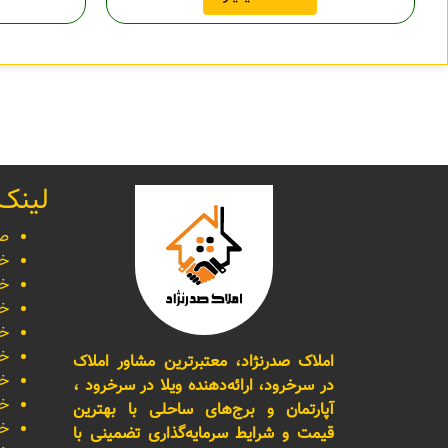
لینک
صف
خر
خر
خر
خر
خر
املاک صدرنژاد، معتبرترین مشاور املاک
خر
در سرخرود، ارائه‌دهنده ویلا در سرخرود ،
خر
آپارتمان و برج‌های ساحلی با بهترین
خر
قیمت و شرایط سرمایه‌گذاری تضمینی با