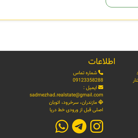
اطلاعات
شماره تماس
ار
09123358288
ایمیل :
sadrnezhad.realstate@gmail.com
مازندران، سرخرود، اتوبان
اصلی قبل از ورودی خط دریا