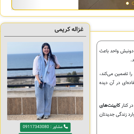
غزاله کریمی
ی دونبش واحد باعث
.
را تضمین می‌کند،
ده‌ای در آن دیده
ر کنار
کابینت‌های
وارد زندگی جدیدتان
مشاور : 09117343080