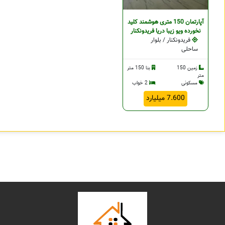
آپارتمان 150 متری هوشمند کلید
نخورده ویو زیبا دریا فریدونکنار
فریدونکنار / بلوار
ساحلی
زمین 150
بنا 150 متر
متر
مسکونی
2 خواب
7.600 میلیارد