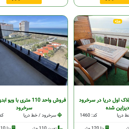
ویژه
لاک اول دریا در سرخرود
فروش واحد 110 متری با ویو
یزاین شده
سرخرود
 دریا
کد: 1460
سرخرود / خط دریا
کد: 
بنا 120 متر
زمین 110 متر
بنا 110 متر