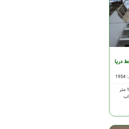
ط دریا
1954