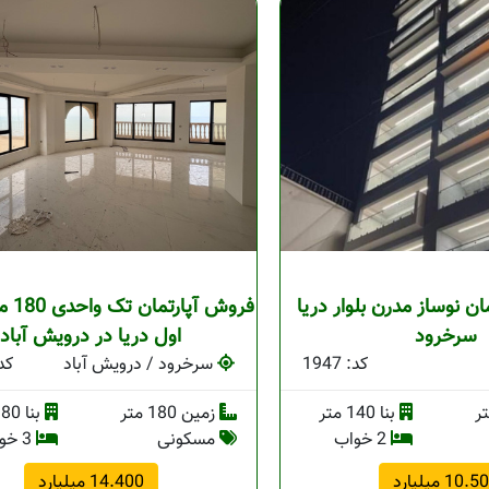
رتمان نوساز مدرن بلوار دریا
فروش آ
سرخرود
اول دریا در درویش آباد
کد: 1947
سرخرود / درویش آباد
کد: 
بنا 140 متر
زمین 180 متر
بنا 180 متر
2 خواب
مسکونی
3 خواب
10. میلیارد
14.400 میلیارد