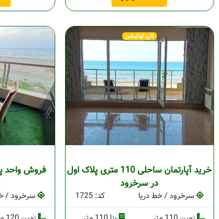
تاپ لوکیشن
خرید آپارتمان ساحلی 110 متری پلاک اول
فروش واحد‌ پ
در سرخرود
د
سرخرود / خط دریا
کد: 1725
سرخرود / خط
زمین 110 متر
بنا 110 متر
زمین 120 متر