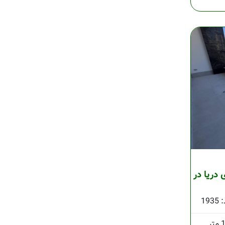
 ابدی دریا در
1935