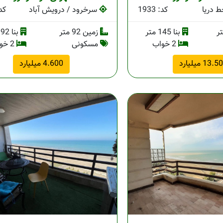
 دریا
کد: 1933
سرخرود / درویش آباد
کد: 
بنا 145 متر
زمین 92 متر
بنا 92 متر
2 خواب
مسکونی
2 خواب
13. میلیارد
4.600 میلیارد