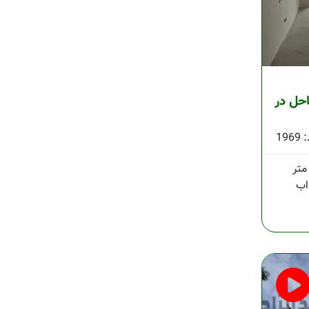
احل در
1969