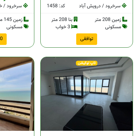
سرخرود / درویش آباد
کد: 1458
سرخرود / خط
زمین 208 متر
بنا 208 متر
زمین 145 متر
مسکونی
3 خواب
مسکونی
توافقی
500
تاپ لوکیشن