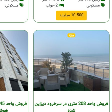
مسکونی
2 خواب
مسکونی
10.500 میلیارد
ویژه
فروش واحد 208 متری در سرخرود دیزاین
شده
هوشم