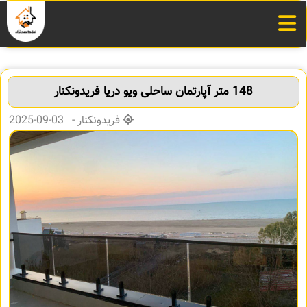
148 متر آپارتمان ساحلی ویو دریا فریدونکنار
فریدونکنار - 03-09-2025