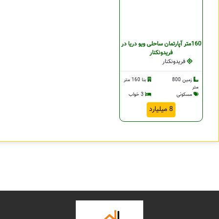
160متر آپارتمان ساحلی ویو دریا در
فریدونکنار
فریدونکنار
زمین 800
بنا 160 متر
متر
مسکونی
3 خواب
8 میلیارد