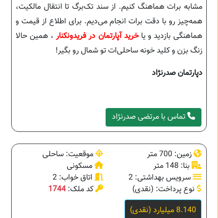
مشابه برات هماهنگ کنیم. از سند تک‌برگ تا انتقال مالکیت،
همه‌چیز رو با دقت برات انجام می‌دیم. برای اطلاع از قیمت و
هماهنگی بازدید و یا
خرید آپارتمان در فریدونکنار
، همین حالا
زنگ بزن و کلید خونه ساحلی‌ات تو شمال رو بگیر!
دپارتمان صدرنژاد
تماس با مرتضی صدرنژاد
زمین: 700 متر
موقعیت: ساحلی
بنا: 148 متر
مسکونی
سرویس بهداشتی: 2
اتاق خواب: 2
نوع پرداخت: (نقدی)
کد ملک:
1744
8.140 میلیارد (نقدی)