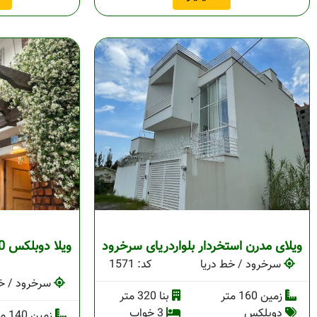
ویلای مدرن استخردار بلواردریای سرخرود
سرخرود / خط دریا
کد: 1571
سرخرود / خط
زمین 160 متر
بنا 320 متر
دوبلکس
3 خواب
زمین 140 متر