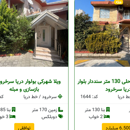
ویژه
ویلای نقلی ساحلی 130 متر سنددار بلوار
ویلا شهرکی بولوار دریا سرخرو
ریا سرخرود
بازسازی و مبله
 دریا
کد: 1644
سرخرود / خط دریا
کد: 
بنا 130 متر
زمین 170 متر
بنا 185 متر
2 خواب
دوبلکس
3 خواب
6.5 میلیارد
توافقی