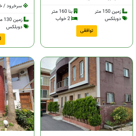
سرخرود / خط
زمین 150 متر
بنا 160 متر
دوبلکس
2 خواب
زمین 130 متر
دوبلکس
توافقی
00