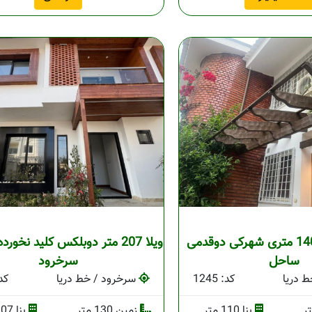
ویلا دوبلکس 140 متری شهرکی دوقدمی
ویلا 207 متر دوبلکس کلید نخور
ساحل
سرخرود
 دریا
کد: 1245
سرخرود / خط دریا
کد: 
بنا 110 متر
زمین 130 متر
بنا 207 متر