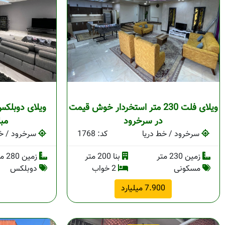
ویلای فلت 230 متر استخردار خوش قیمت
ویلای دوبلکس
در سرخرود
مبل
سرخرود / خط دریا
کد: 1768
سرخرود / خط
زمین 230 متر
بنا 200 متر
زمین 280 متر
مسکونی
2 خواب
دوبلکس
7.900 میلیارد