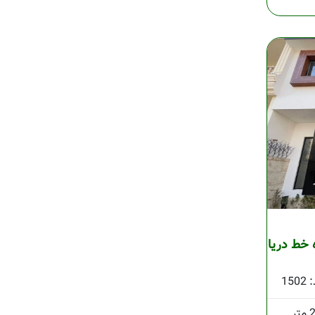
ده خط دریا
1502