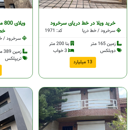
خرید ویلا در خط دریای سرخرود
ویل
سرخرود / خط دریا
کد: 1971
خط‌
سرخرود / خط
زمین 165 متر
بنا 200 متر
دوبلکس
3 خواب
زمین 389 متر
تریپلکس
13 میلیارد