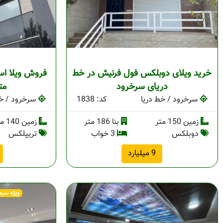
خرید ویلای دوبلکس فول فرنیش در خط
دریای سرخرود
مت
سرخرود / خط دریا
کد: 1838
سرخرود / خط
زمین 150 متر
بنا 186 متر
زمین 140 متر
دوبلکس
3 خواب
تریپلکس
9 میلیارد
ویژه سرم