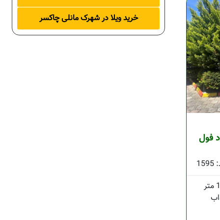
خرید ویلا در شهرک مانلی چاکسر
د فول
1595