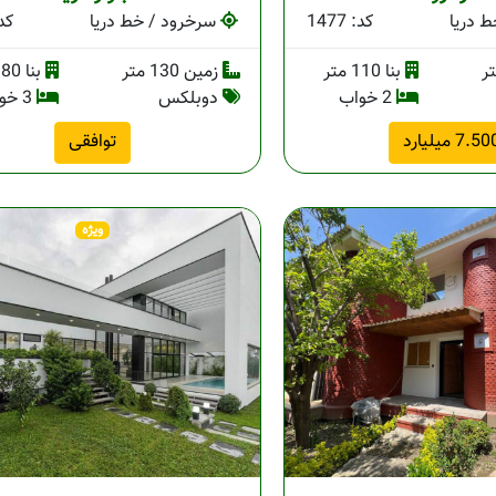
 دریا
کد: 1477
سرخرود / خط دریا
کد: 
بنا 110 متر
زمین 130 متر
بنا 180 متر
2 خواب
دوبلکس
3 خواب
7.5 میلیارد
توافقی
ویژه