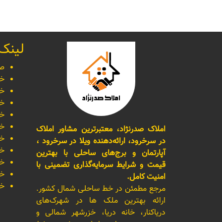
لینک
صف
خر
خر
خر
خر
خر
املاک صدرنژاد، معتبرترین مشاور املاک
خر
در سرخرود، ارائه‌دهنده ویلا در سرخرود ،
خر
آپارتمان و برج‌های ساحلی با بهترین
خر
قیمت و شرایط سرمایه‌گذاری تضمینی با
خر
امنیت کامل.
خر
مرجع مطمئن در خط ساحلی شمال کشور.
ارائه بهترین ملک ها در شهرک‌های
دریاکنار، خانه دریا، خزرشهر شمالی و