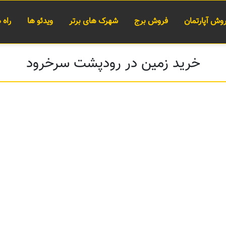
وش آپارتمان
فروش برج
شهرک های برتر
ویدئو ها
راه
خرید زمین در رودپشت سرخرود