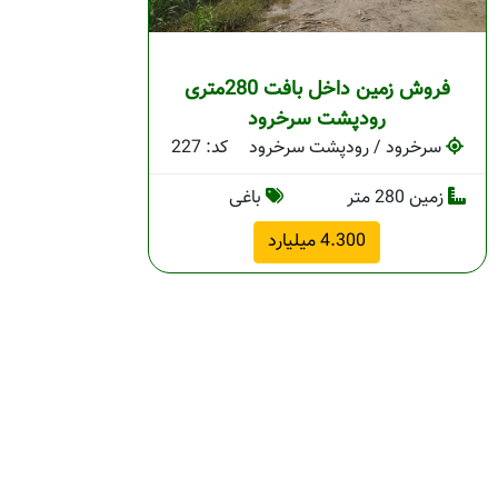
فروش زمین داخل بافت 280متری
رودپشت سرخرود
سرخرود / رودپشت سرخرود
کد: 227
زمین 280 متر
باغی
4.300 میلیارد