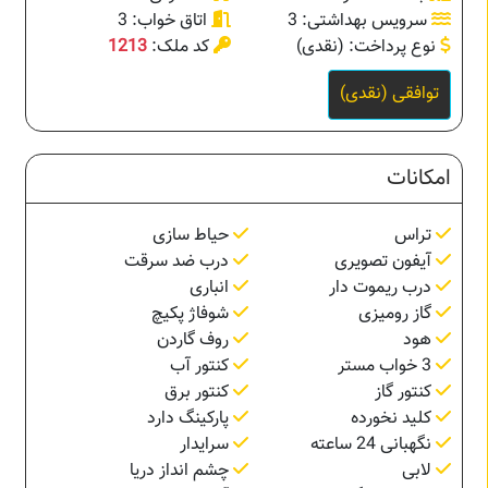
سرویس بهداشتی: 3
اتاق خواب: 3
نوع پرداخت: (نقدی)
کد ملک:
1213
توافقی (نقدی)
امکانات
تراس
حیاط سازی
آیفون تصویری
درب ضد سرقت
درب ریموت دار
انباری
گاز رومیزی
شوفاژ پکیچ
هود
روف گاردن
3 خواب مستر
کنتور آب
کنتور گاز
کنتور برق
کلید نخورده
پارکینگ دارد
نگهبانی 24 ساعته
سرایدار
لابی
چشم انداز دریا