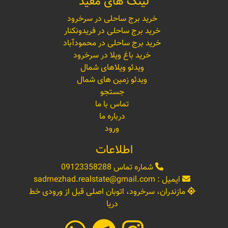
لینک های مفید
خرید برج ساحلی در سرخرود
خرید برج ساحلی در فریدونکنار
خرید برج ساحلی در محمودآباد
خرید باغ ویلا در سرخرود
ویدئو ویلاهای شمال
ویدئو زمین های شمال
جستجو
تماس با ما
درباره ما
ورود
اطلاعات
شماره تماس
09123358288
ایمیل :
sadrnezhad.realstate@gmail.com
مازندران، سرخرود، اتوبان اصلی قبل از ورودی خط
دریا