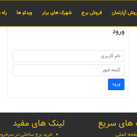
وش آپارتمان
فروش برج
شهرک های برتر
ویدئو ها
راه
ورود
ورود
 های سریع
لینک های مفید
حه اصلی
خرید برج ساحلی در سرخرود