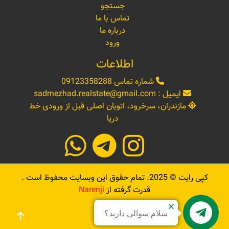
جستجو
تماس با ما
درباره ما
ورود
اطلاعات
شماره تماس
09123358288
ایمیل :
sadrnezhad.realstate@gmail.com
مازندران، سرخرود، اتوبان اصلی قبل از ورودی خط
دریا
کپی رایت ©
2025
. تمام حقوق این وبسایت محفوظ است .
قدرت گرفته از
Narenji
سلام سوالی دارید؟
Sadrnezhad