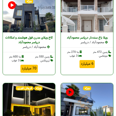
ویژه
رود
ویلا باغ سنددار دریاسر محمودآباد
کاخ ویلای مدرن فول هوشمند و امکانات
محمودآباد / دریاسر
دریاسر محمودآباد
محمودآباد / دریاسر
رخرود
زمین 472 متر
بنا 270 متر
دوبلکس
3 خواب
زمین 550 متر
بنا 600 متر
تریپلکس
3 خواب
6 میلیارد
ه
70 میلیارد
ویژه
ویژه
فروش فوری