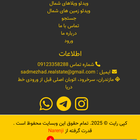
ویدئو ویلاهای شمال
ویدئو زمین های شمال
جستجو
تماس با ما
درباره ما
ورود
اطلاعات
شماره تماس
09123358288
ایمیل :
sadrnezhad.realstate@gmail.com
مازندران، سرخرود، اتوبان اصلی قبل از ورودی خط
دریا
کپی رایت ©
2025
. تمام حقوق این وبسایت محفوظ است .
قدرت گرفته از
Narenji