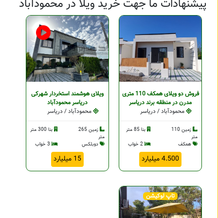
پیشنهادات ما جهت خرید ویلا در محمودآباد
فروش دو ویلای همکف 110 متری
ویلای هوشمند استخردار شهرکی
مدرن در منطقه برند دریاسر
دریاسر محمودآباد
محمودآباد / دریاسر
محمودآباد / دریاسر
زمین 110
بنا 85 متر
زمین 265
بنا 300 متر
متر
متر
همکف
2 خواب
دوبلکس
3 خواب
4.500 میلیارد
15 میلیارد
تاپ لوکیشن