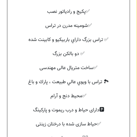
🅿️دارای حياط و درب ريموت و پارکینگ