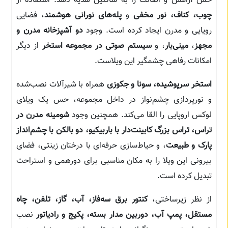
حس آرامش و اصالت را به ساکنین هدیه دهد. استفاده از
چوب، کناف، نور مخفی
و
پله‌های نورانی هوشمند
، فضایی
رویایی و مدرن ایجاد کرده است. وجود
دو آشپزخانه مدرن و
مجهز
،
مینی‌بار
، و
سیستم صوتی در مجموعه استخر
از دیگر
امکانات رفاهی چشمگیر این ویلاست.
استخر سرپوشیده، سونا و جکوزی
همراه با شیرآلات نصب‌شده
و نورپردازی چشم‌نواز در داخل مجموعه، حس یک ویلای
لوکس اروپایی را القا می‌کند. همچنین وجود
شومینه مدرن در
تراس، تراس بزرگ کابینت‌دار با باربیکیو، دو بالکن با چشم‌انداز
پارک و طبیعت
، و حیاط‌سازی حرفه‌ای با درختان زینتی، فضای
بیرونی این ویلا را به مکان مناسبی برای دورهمی و استراحت
تبدیل کرده است.
از نظر زیرساختی،
کنتور برق سه‌فاز، آب، گاز، تلفن، چاه
مستقل، پمپ آب، دوربین مدار بسته، پکیج و رادیاتور
نصب