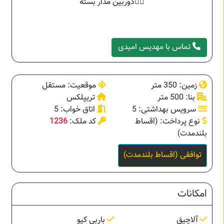
تماس با مهدیس امیدی
زمین: 350 متر
موقعیت: مستقل
بنا: 500 متر
تریپلکس
سرویس بهداشتی: 5
اتاق خواب: 5
نوع پرداخت: (اقساط
کد ملک:
1236
بلندمدت)
توافقی (اقساط بلندمدت)
امکانات
آلاچیق
باربی کیو