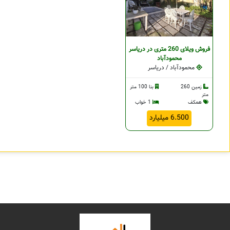
فروش ویلای 260 متری در دریاسر
محمودآباد
محمودآباد / دریاسر
زمین 260
بنا 100 متر
متر
همکف
1 خواب
6.500 میلیارد