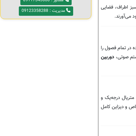
مشاور : 09117343080
سبز اطراف، فضایی
مدیریت : 09123358288
 می‌آورند.
ه در تمام فصول را
یستم صوتی،
دوربین
متریال درجه‌یک و
ص و دیزاین کامل