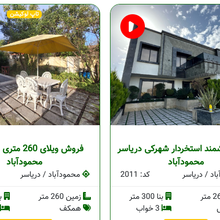
تاپ لوکیشن
مند استخردار شهرکی دریاسر
فروش ویلای 0
محمودآباد
محمودآباد
اد / دریاسر
کد: 2011
محمودآباد / دریاسر
بنا 300 متر
زمین 260 متر
بنا 
3 خواب
همکف