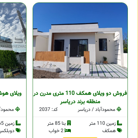
فروش دو ویلای همکف 110 متری مدرن در
ویلای هوش
منطقه برند دریاسر
محمودآباد / دریاسر
کد: 2037
محمودآب
زمین 110 متر
بنا 85 متر
زمین 265 متر
همکف
2 خواب
دوبلکس