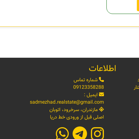
اطلاعات
شماره تماس
ار
09123358288
ایمیل :
sadrnezhad.realstate@gmail.com
مازندران، سرخرود، اتوبان
اصلی قبل از ورودی خط دریا