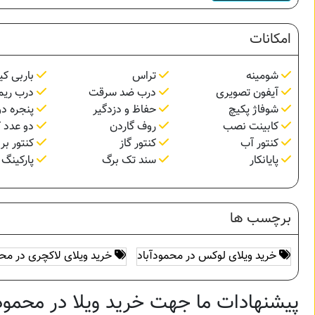
امکانات
شومینه
تراس
باربی کی
آیفون تصویری
درب ضد سرقت
درب ریم
شوفاژ پکیچ
حفاظ و دزدگیر
پنجره دو
کابینت نصب
روف گاردن
دو عدد ک
کنتور آب
کنتور گاز
کنتور بر
پایانکار
سند تک برگ
پارکینگ 
برچسب ها
خرید ویلای لوکس در محمودآباد
خرید ویلای لاکچری در محم
پیشنهادات ما جهت خرید ویلا در محمودآ