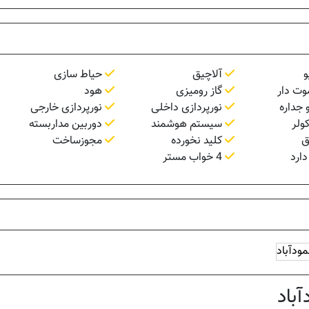
و
آلاچیق
حیاط سازی
وت دار
گاز رومیزی
هود
 جداره
نورپردازی داخلی
نورپردازی خارجی
ولر
سیستم هوشمند
دوربین مداربسته
ق
کلید نخورده
مجوزساخت
دارد
4 خواب مستر
ودآباد
باد