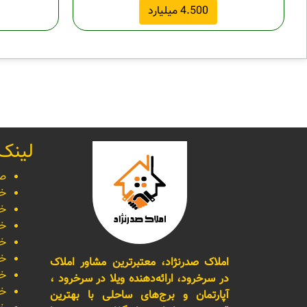
4.500 میلیارد
لینک
صف
خر
خر
خر
خر
خر
املاک صدرنژاد، معتبرترین مشاور املاک
خر
در سرخرود، ارائه‌دهنده ویلا در سرخرود ،
خر
آپارتمان و برج‌های ساحلی با بهترین