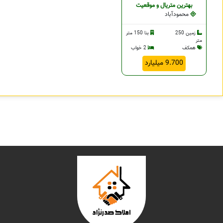
بهترین متریال و موقعیت
محمودآباد
زمین 250
بنا 150 متر
متر
همکف
2 خواب
9.700 میلیارد