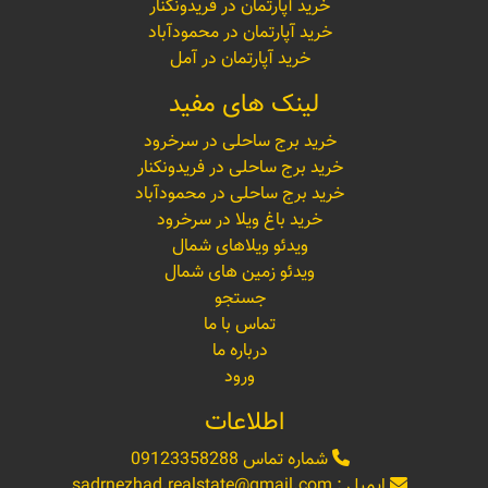
خرید آپارتمان در فریدونکنار
خرید آپارتمان در محمودآباد
خرید آپارتمان در آمل
لینک های مفید
خرید برج ساحلی در سرخرود
خرید برج ساحلی در فریدونکنار
خرید برج ساحلی در محمودآباد
خرید باغ ویلا در سرخرود
ویدئو ویلاهای شمال
ویدئو زمین های شمال
جستجو
تماس با ما
درباره ما
ورود
اطلاعات
شماره تماس
09123358288
ایمیل :
sadrnezhad.realstate@gmail.com