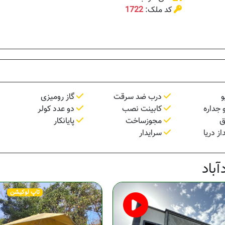
کد ملک:
1722
و
درب ضد سرقت
گاز رومیزی
 جداره
کابینت نصب
دو عدد کولر
ق
مجوزساخت
پایانکار
ز دریا
سرایدار
باد
تاپ لوکیشن