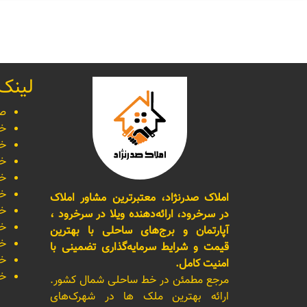
لینک
صف
خر
خر
خر
خر
خر
املاک صدرنژاد، معتبرترین مشاور املاک
خر
در سرخرود، ارائه‌دهنده ویلا در سرخرود ،
خر
آپارتمان و برج‌های ساحلی با بهترین
خر
قیمت و شرایط سرمایه‌گذاری تضمینی با
خر
امنیت کامل.
خر
مرجع مطمئن در خط ساحلی شمال کشور.
ارائه بهترین ملک ها در شهرک‌های