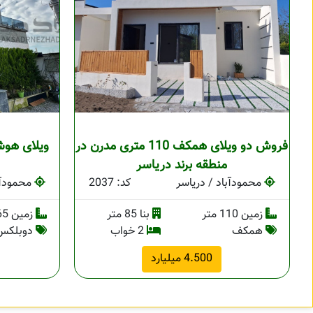
فروش دو ویلای همکف 110 متری مدرن در
ویلای هوش
منطقه برند دریاسر
محمودآباد / دریاسر
کد: 2037
محمودآب
زمین 110 متر
بنا 85 متر
زمین 265 متر
همکف
2 خواب
دوبلکس
4.500 میلیارد