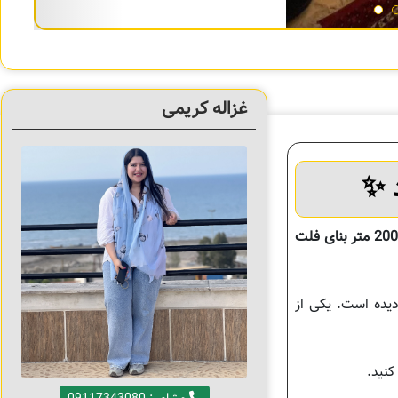
غزاله کریمی
✨
200 متر بنای فلت
یده است. یکی از
کنید.