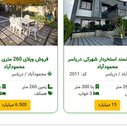
مند استخردار شهرکی دریاسر
فروش ویلای 0
محمودآباد
محمودآباد
اد / دریاسر
کد: 2011
محمودآباد / دریاسر
بنا 300 متر
زمین 260 متر
بنا 
3 خواب
همکف
15 میلیارد
6.500 میلیارد