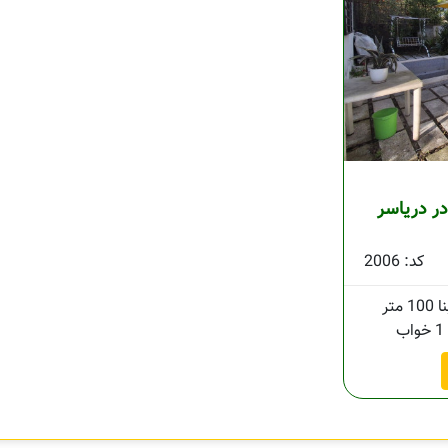
26 متری در دریاسر
کد: 2006
100 متر
1 خواب