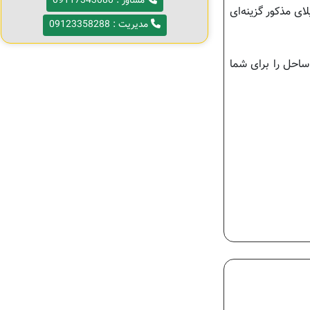
مشاور : 09117343080
ی مذکور گزینه‌ای
مدیریت : 09123358288
احل را برای شما