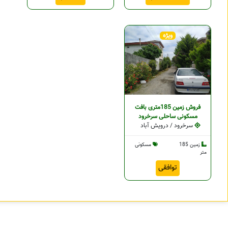
ویژه
فروش زمین 185متری بافت
مسکونی ساحلی سرخرود
سرخرود / درویش آباد
زمین 185
مسکونی
متر
توافقی