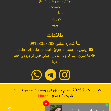
ویدئو زمین های شمال
جستجو
تماس با ما
درباره ما
ورود
اطلاعات
شماره تماس
09123358288
ایمیل :
sadrnezhad.realstate@gmail.com
مازندران، سرخرود، اتوبان اصلی قبل از ورودی خط
دریا
کپی رایت ©
2025
. تمام حقوق این وبسایت محفوظ است .
قدرت گرفته از
Narenji
0