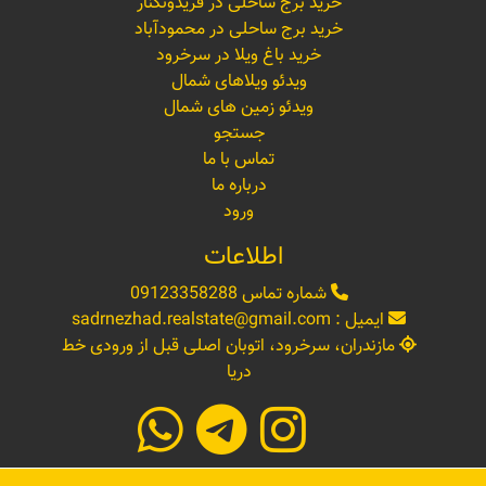
خرید برج ساحلی در فریدونکنار
خرید برج ساحلی در محمودآباد
خرید باغ ویلا در سرخرود
ویدئو ویلاهای شمال
ویدئو زمین های شمال
جستجو
تماس با ما
درباره ما
ورود
اطلاعات
شماره تماس
09123358288
ایمیل :
sadrnezhad.realstate@gmail.com
مازندران، سرخرود، اتوبان اصلی قبل از ورودی خط
دریا