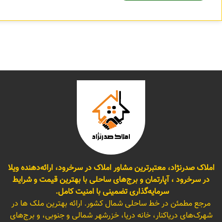
املاک صدرنژاد، معتبرترین مشاور املاک در سرخرود، ارائه‌دهنده ویلا
در سرخرود ، آپارتمان و برج‌های ساحلی با بهترین قیمت و شرایط
سرمایه‌گذاری تضمینی با امنیت کامل.
مرجع مطمئن در خط ساحلی شمال کشور. ارائه بهترین ملک ها در
شهرک‌های دریاکنار، خانه دریا، خزرشهر شمالی و جنوبی، و برج‌های