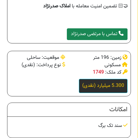
🤝🏻 تضمین امنیت معامله با
املاک صدرنژاد
تماس با مرتضی صدرنژاد
زمین: 196 متر
موقعیت: ساحلی
مسکونی
نوع پرداخت: (نقدی)
کد ملک:
1749
5.300 میلیارد (نقدی)
امکانات
سند تک برگ