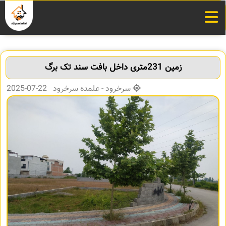
زمین 231متری داخل بافت سند تک برگ
سرخرود - علمده سرخرود 22-07-2025