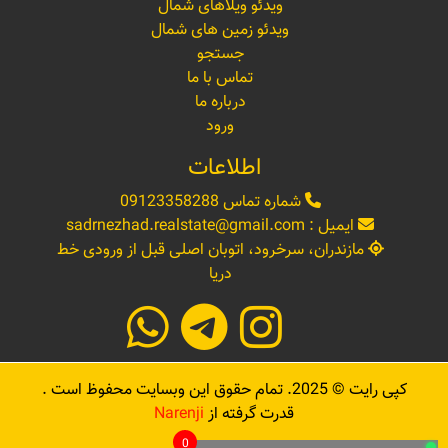
ویدئو ویلاهای شمال
ویدئو زمین های شمال
جستجو
تماس با ما
درباره ما
ورود
اطلاعات
شماره تماس
09123358288
ایمیل :
sadrnezhad.realstate@gmail.com
مازندران، سرخرود، اتوبان اصلی قبل از ورودی خط
دریا
کپی رایت ©
2025
. تمام حقوق این وبسایت محفوظ است .
قدرت گرفته از
Narenji
0