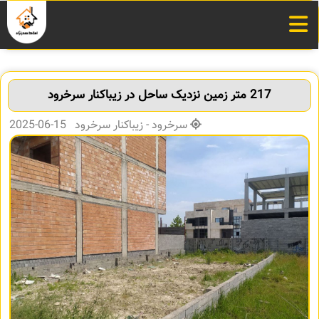
217 متر زمین نزدیک ساحل در زیباکنار سرخرود
سرخرود - زیباکنار سرخرود 15-06-2025