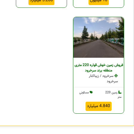
10 میلیون
5.280 میلیارد
فروش زمین خوش قواره 220 متری
منطقه برند سرخرود
سرخرود / زیباکنار
سرخرود
زمین 220
مسکونی
متر
4.840 میلیارد