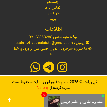
جستجو
تماس با ما
درباره ما
ورود
اطلاعات
شماره تماس
09123358288
ایمیل :
sadrnezhad.realstate@gmail.com
مازندران، سرخرود، اتوبان اصلی قبل از ورودی خط
دریا
کپی رایت ©
2025
. تمام حقوق این وبسایت محفوظ است .
قدرت گرفته از
Narenji
0
مشاوره آنلاین با خانم کریمی