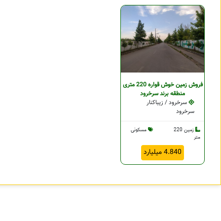
فروش زمین خوش قواره 220 متری
منطقه برند سرخرود
سرخرود / زیباکنار
سرخرود
زمین 220
مسکونی
متر
4.840 میلیارد