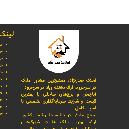
لینک
صف
خر
خر
خر
خر
خر
املاک صدرنژاد، معتبرترین مشاور املاک
خر
در سرخرود، ارائه‌دهنده ویلا در سرخرود ،
خر
آپارتمان و برج‌های ساحلی با بهترین
خر
قیمت و شرایط سرمایه‌گذاری تضمینی با
خر
امنیت کامل.
خر
مرجع مطمئن در خط ساحلی شمال کشور.
ارائه بهترین ملک ها در شهرک‌های