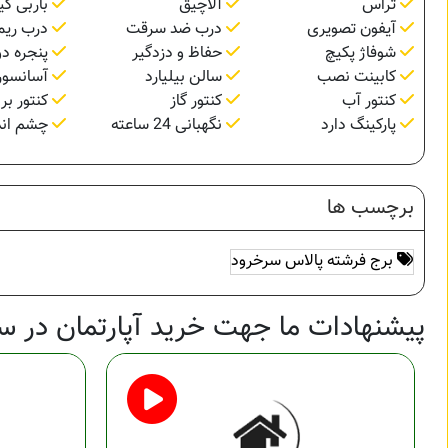
تراس
آلاچیق
باربی کی
آیفون تصویری
درب ضد سرقت
درب ریم
شوفاژ پکیچ
حفاظ و دزدگیر
پنجره دو
کابینت نصب
سالن بیلیارد
آسانسور
کنتور آب
کنتور گاز
کنتور بر
پارکینگ دارد
نگهبانی 24 ساعته
چشم اندا
برچسب ها
برج فرشته پالاس سرخرود
پیشنهادات ما جهت خرید آپارتمان در س