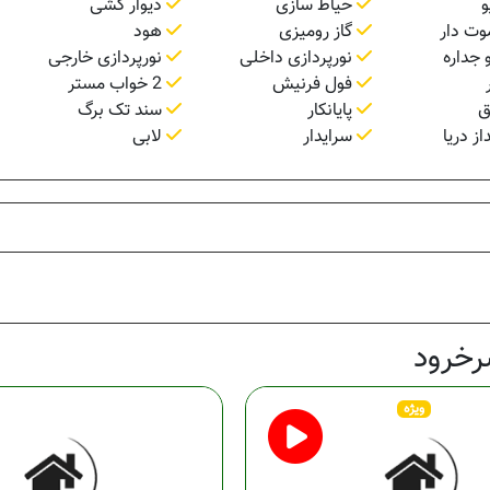
و
حیاط سازی
دیوار کشی
وت دار
گاز رومیزی
هود
 جداره
نورپردازی داخلی
نورپردازی خارجی
فول فرنیش
2 خواب مستر
ق
پایانکار
سند تک برگ
ز دریا
سرایدار
لابی
رخرود
ویژه