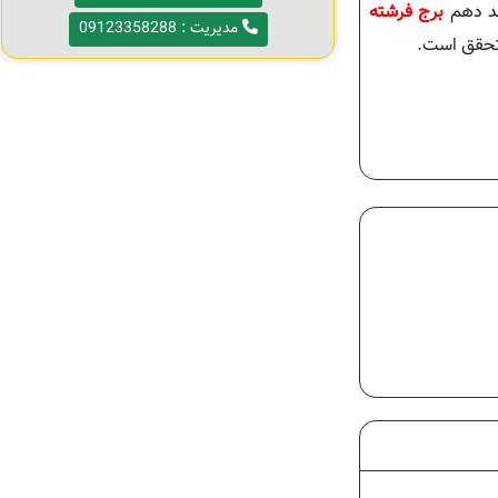
حد دهم
برج فرشته
مدیریت : 09123358288
 تحقق است.