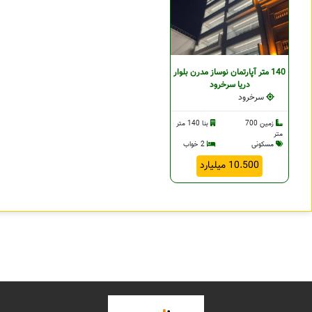
140 متر آپارتمان نوساز مدرن بلوار
دریا سرخرود
سرخرود
زمین 700
بنا 140 متر
متر
مسکونی
2 خواب
10.500 میلیارد