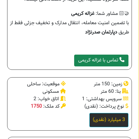
🤝🏻 مشاور شما:
غزاله کریمی
با تضمین امنیت معامله، انتقال مدارک و تخفیف جزئی فقط از
طریق
دپارتمان صدرنژاد
تماس با غزاله کریمی
زمین: 150 متر
موقعیت: ساحلی
بنا: 60 متر
مسکونی
سرویس بهداشتی: 1
اتاق خواب: 2
نوع پرداخت: (نقدی)
کد ملک:
1750
3 میلیارد (نقدی)