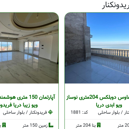
دونکنار
واحد پنت هاوس دوبلکس 204متری نوساز
آپارتمان 150 متری ه
ویو ابدی دریا
ویو زیبا دریا فریدون
ار / بلوار ساحلی
کد: 1881
فریدونکنار / بلوار ساحلی
بنا 204 متر
زمین 150 متر
بنا 