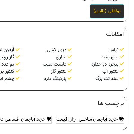
توافقی (نقدی)
امکانات
تراس
دیوار کشی
آیفون ت
اتاق پخت
انباری
گاز رومی
پنجره دو جداره
کابینت نصب
دو عدد ک
کنتور آب
کنتور گاز
کنتور بر
سند تک برگ
پارکینگ دارد
چشم اندا
برچسب ها
خرید آپارتمان ساحلی ارزان قیمت
خرید آپارتمان اقساطی در 