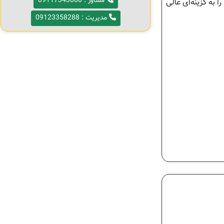
مشاور : 09117343080
ا به گزینه‌ای عالی
مدیریت : 09123358288