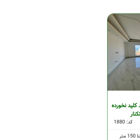
وشمند کلید نخورده
کنار
کد: 1880
150 متر