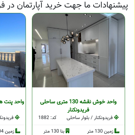
پیشنهادات ما جهت خرید آپارتمان در فری
واحد خوش نقشه 130 متری ساحلی
فریدونکنار
فریدونکنار / بلوار ساحلی
کد: 1882
فریدونکن
زمین 130 متر
بنا 130 متر
زمین 204 متر