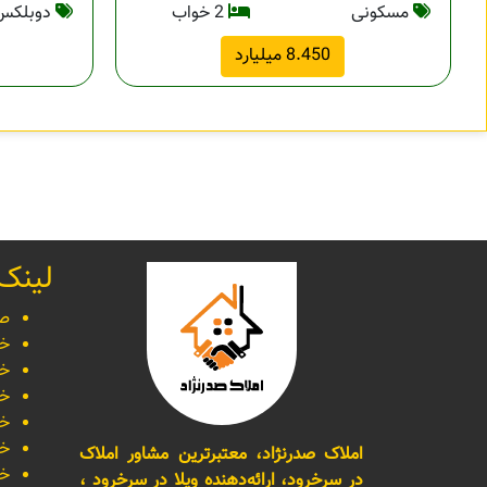
مسکونی
2 خواب
دوبلکس
8.450 میلیارد
لینک
صف
خر
خر
خر
خر
خر
املاک صدرنژاد، معتبرترین مشاور املاک
خر
در سرخرود، ارائه‌دهنده ویلا در سرخرود ،