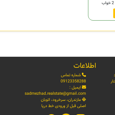
2 خواب
اطلاعات
شماره تماس
ار
09123358288
ایمیل :
sadrnezhad.realstate@gmail.com
مازندران، سرخرود، اتوبان
اصلی قبل از ورودی خط دریا