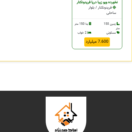
نخورده ویو زیبا دریا فریدونکنار
فریدونکنار / بلوار
ساحلی
زمین 150
بنا 150 متر
متر
مسکونی
2 خواب
7.600 میلیارد