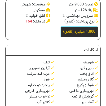
زمین: 9,000 متر
موقعیت: شهرکی
بنا: 126 متر
مسکونی
سرویس بهداشتی: 2
اتاق خواب: 2
نوع پرداخت: (نقدی)
کد ملک:
164
4.800 میلیارد (نقدی)
امکانات
شومینه
تراس
باربی کیو
آیفون تصویری
اتاق پخت
درب ضد سرقت
گاز رومیزی
هود
شوفاژ پکیچ
پنجره دو جداره
نورپردازی داخلی
نورپردازی خارجی
گرمایش از کف
2 خواب مستر
آسانسور
کنتور آب