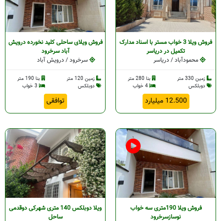
فروش ویلا 3 خواب مستر با اسناد مدارک
فروش ویلای ساحلی کلید نخورده درویش
تکمیل در دریاسر
آباد سرخرود
محمودآباد / دریاسر
سرخرود / درویش آباد
زمین 330 متر
بنا 280 متر
زمین 120 متر
بنا 190 متر
دوبلکس
4 خواب
دوبلکس
3 خواب
12.500 میلیارد
توافقی
فروش ویلا 190متری سه خواب
ویلا دوبلکس 140 متری شهرکی دوقدمی
نوسازسرخرود
ساحل