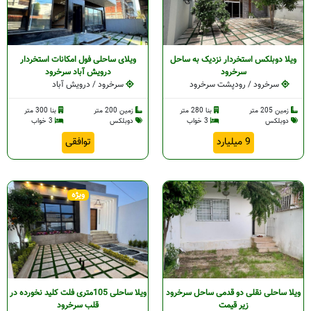
ویلا دوبلکس استخردار نزدیک به ساحل
ویلای ساحلی فول امکانات استخردار
سرخرود
درویش آباد سرخرود
سرخرود / رودپشت سرخرود
سرخرود / درویش آباد
زمین 205 متر
بنا 280 متر
زمین 200 متر
بنا 300 متر
دوبلکس
3 خواب
دوبلکس
3 خواب
9 میلیارد
توافقی
ویژه
ویلا ساحلی نقلی دو قدمی ساحل سرخرود
ویلا ساحلی 105متری فلت کلید نخورده در
زیر قیمت
قلب سرخرود