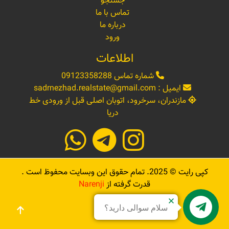
جستجو
تماس با ما
درباره ما
ورود
اطلاعات
شماره تماس
09123358288
ایمیل :
sadrnezhad.realstate@gmail.com
مازندران، سرخرود، اتوبان اصلی قبل از ورودی خط
دریا
کپی رایت ©
2025
. تمام حقوق این وبسایت محفوظ است .
قدرت گرفته از
Narenji
سلام سوالی دارید؟
Sadrnezhad