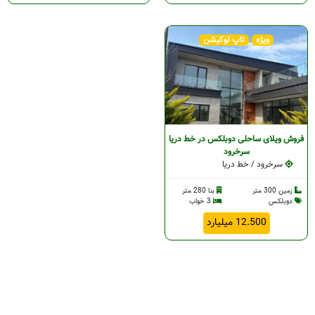
ویژه
تاپ لوکیشن
فروش ویلای ساحلی دوبلکس در خط دریا
سرخرود
سرخرود / خط دریا
زمین 300 متر
بنا 280 متر
دوبلکس
3 خواب
12.500 میلیارد