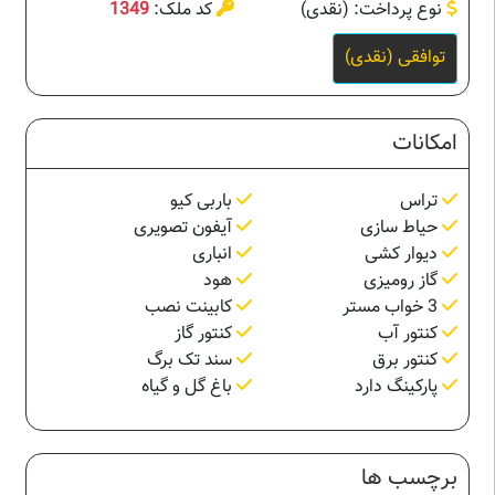
نوع پرداخت: (نقدی)
کد ملک:
1349
توافقی (نقدی)
امکانات
تراس
باربی کیو
حیاط سازی
آیفون تصویری
دیوار کشی
انباری
گاز رومیزی
هود
3 خواب مستر
کابینت نصب
کنتور آب
کنتور گاز
کنتور برق
سند تک برگ
پارکینگ دارد
باغ گل و گیاه
برچسب ها