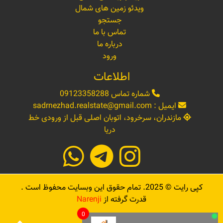
ویدئو زمین های شمال
جستجو
تماس با ما
درباره ما
ورود
اطلاعات
شماره تماس
09123358288
ایمیل :
sadrnezhad.realstate@gmail.com
مازندران، سرخرود، اتوبان اصلی قبل از ورودی خط
دریا
کپی رایت ©
2025
. تمام حقوق این وبسایت محفوظ است .
قدرت گرفته از
Narenji
0