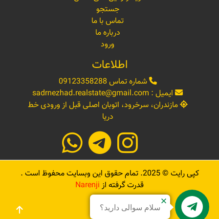
جستجو
تماس با ما
درباره ما
ورود
اطلاعات
شماره تماس
09123358288
ایمیل :
sadrnezhad.realstate@gmail.com
مازندران، سرخرود، اتوبان اصلی قبل از ورودی خط
دریا
کپی رایت ©
2025
. تمام حقوق این وبسایت محفوظ است .
قدرت گرفته از
Narenji
سلام سوالی دارید؟
Sadrnezhad