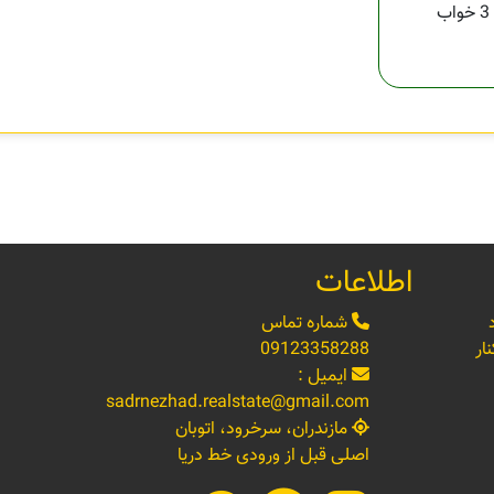
3 خواب
اطلاعات
شماره تماس
ار
09123358288
ایمیل :
sadrnezhad.realstate@gmail.com
مازندران، سرخرود، اتوبان
اصلی قبل از ورودی خط دریا