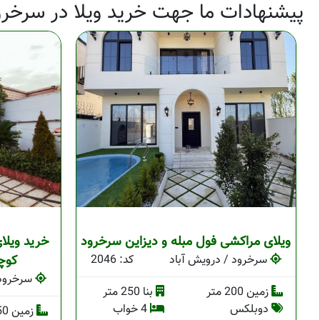
پیشنهادات ما جهت خرید ویلا در سرخرو
ویلای مراکشی فول مبله و دیزاین سرخرود
خرید ویلا
سرخرود / درویش آباد
کد: 2046
کوچ
سرخرود 
زمین 200 متر
بنا 250 متر
دوبلکس
4 خواب
زمین 250 متر