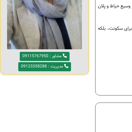
 وسیع حیاط و پلان
برای سکونت، بلکه
مشاور : 09115767950
مدیریت : 09123358288