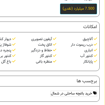
7.500 میلیارد (نقدی)
امکانات
آلاچیق
آیفون تصویری
دیوار ک
درب ریموت دار
اتاق پخت
شوفاژ پ
انباری
حفاظ و دزدگیر
پنجره دو
کنتور آب
کنتور گاز
کنتور بر
پایانکار
منظره باغی
باغ گل و
برچسب ها
خرید باغچه ساحلی در شمال