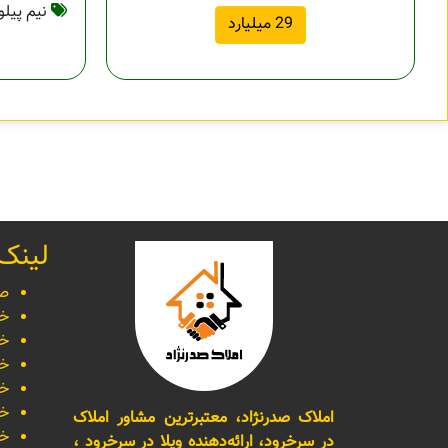
نیم پیل
29 میلیارد
لینک
صف
خر
خر
خر
خر
خر
املاک صدرنژاد، معتبرترین مشاور املاک
خر
در سرخرود، ارائه‌دهنده ویلا در سرخرود ،