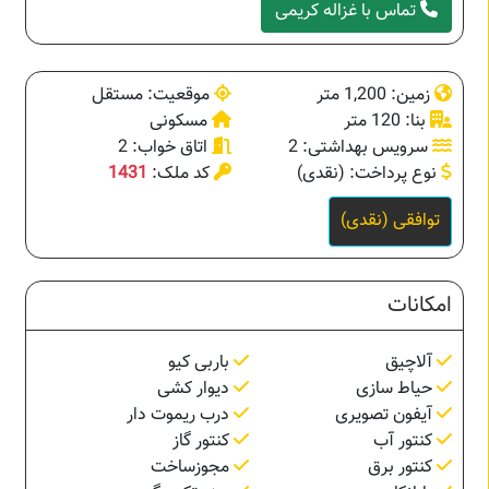
تماس با غزاله کریمی
زمین: 1,200 متر
موقعیت: مستقل
بنا: 120 متر
مسکونی
سرویس بهداشتی: 2
اتاق خواب: 2
نوع پرداخت: (نقدی)
کد ملک:
1431
توافقی (نقدی)
امکانات
آلاچیق
باربی کیو
حیاط سازی
دیوار کشی
آیفون تصویری
درب ریموت دار
کنتور آب
کنتور گاز
کنتور برق
مجوزساخت