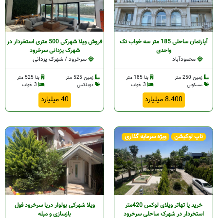
آپارتمان ساحلی 185 متر سه خواب تک
فروش ویلا شهرکی 500 متری استخردار در
واحدی
شهرک یزدانی سرخرود
محمودآباد
سرخرود / شهرک یزدانی
زمین 250 متر
بنا 185 متر
زمین 525 متر
بنا 525 متر
مسکونی
3 خواب
دوبلکس
3 خواب
8.400 میلیارد
40 میلیارد
تاپ لوکیشن
ویژه سرمایه گذاری
خرید یا تهاتر ویلای لوکس 420متر
ویلا شهرکی بولوار دریا سرخرود فول
استخردار در شهرک ساحلی سرخرود
بازسازی و مبله