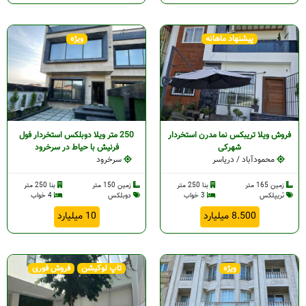
پیشنهاد ماهانه
ویژه
فروش ویلا تریبکس نما مدرن استخردار
250 متر ویلا دوبلکس استخردار فول
شهرکی
فرنیش با حیاط در سرخرود
محمودآباد / دریاسر
سرخرود
زمین 165 متر
بنا 250 متر
زمین 150 متر
بنا 250 متر
تریپلکس
3 خواب
دوبلکس
4 خواب
8.500 میلیارد
10 میلیارد
ویژه
تاپ لوکیشن
فروش فوری