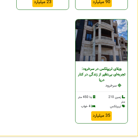
90 میلیارد
23 میلیارد
ویلای تریپلکس در سرخرود:
تجربه‌ای بی‌نظیر از زندگی در کنار
دریا
سرخرود
زمین 210
بنا 450 متر
متر
تریپلکس
4 خواب
35 میلیارد