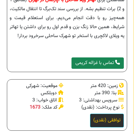
هماهنگی برای
تهاتر ویلا ساحلی با آپارتمان در تهران
(مناطق 1
و 2) برات تنظیم بشه. از بررسی سند تک‌برگ تا انتقال مالکیت،
همه‌چیز رو با دقت انجام می‌دیم. برای استعلام قیمت و
شرایط، همین حالا زنگ بزن و قدم اول رو برای داشتن یا تهاتر
یه ویلای لاکچری با استخر تو شهرک ساحلی سرخرود بردار!
تماس با غزاله کریمی
زمین: 420 متر
موقعیت: شهرکی
بنا: 390 متر
دوبلکس
سرویس بهداشتی: 3
اتاق خواب: 3
نوع پرداخت: (نقدی)
کد ملک:
1673
توافقی (نقدی)