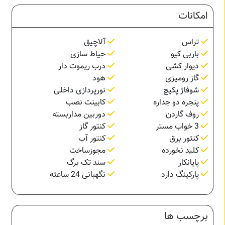
امکانات
تراس
آلاچیق
باربی کیو
حیاط سازی
دیوار کشی
درب ریموت دار
گاز رومیزی
هود
شوفاژ پکیچ
نورپردازی داخلی
پنجره دو جداره
کابینت نصب
روف گاردن
دوربین مداربسته
3 خواب مستر
کنتور گاز
کنتور برق
کنتور آب
کلید نخورده
مجوزساخت
پایانکار
سند تک برگ
پارکینگ دارد
نگهبانی 24 ساعته
برچسب ها