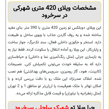
مشخصات ویلای 420 متری شهرکی
در سرخرود
این ویلای دوبلکس تو زمین 420 متری با 390 متر بنای مفید
ساخته شده و یه روف گاردن جذاب با ویوی ساحل و طبیعت
داره. استخر و جکوزی داخلی فعال، سند تک‌برگ، جواز ساخت
و پایان‌کار، این ویلا رو آماده انتقال یا سکونت کرده. فقط نیاز به
یه بازسازی جزئی (مثل رنگ‌آمیزی نما و داخلی) و حیاط‌سازی
داره که به سلیقه خودت می‌تونی تکمیلش کنی. نصبیجات
(کابینت، هود، گاز رومیزی، سرویس‌های بهداشتی) هم نصب
شده. املاک صدرنژاد این ملک رو با دقت بررسی کرده و با
امکان تهاتر با ملک هم‌قیمت یا ارزان‌تر تو مناطق 1 و 2 تهران
(مثل زعفرانیه یا نیاوران) و قیمت قابل مذاکره ارائه می‌ده.
چرا ویلا تو
شهرک ساحلی سرخرود