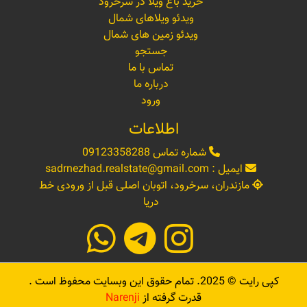
خرید باغ ویلا در سرخرود
ویدئو ویلاهای شمال
ویدئو زمین های شمال
جستجو
تماس با ما
درباره ما
ورود
اطلاعات
شماره تماس
09123358288
ایمیل :
sadrnezhad.realstate@gmail.com
مازندران، سرخرود، اتوبان اصلی قبل از ورودی خط
دریا
کپی رایت ©
2025
. تمام حقوق این وبسایت محفوظ است .
قدرت گرفته از
Narenji