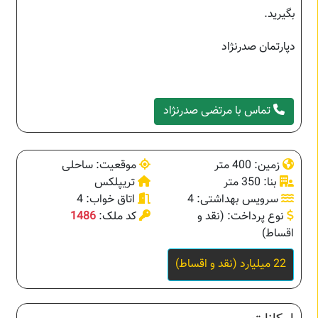
بگیرید.
دپارتمان صدرنژاد
تماس با مرتضی صدرنژاد
زمین: 400 متر
موقعیت: ساحلی
بنا: 350 متر
تریپلکس
سرویس بهداشتی: 4
اتاق خواب: 4
نوع پرداخت: (نقد و
کد ملک:
1486
اقساط)
22 میلیارد (نقد و اقساط)