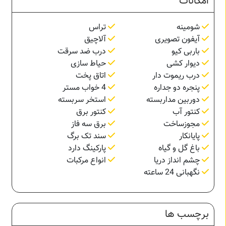
امکانات
شومینه
تراس
آیفون تصویری
آلاچیق
باربی کیو
درب ضد سرقت
دیوار کشی
حیاط سازی
درب ریموت دار
اتاق پخت
پنجره دو جداره
4 خواب مستر
دوربین مداربسته
استخر سربسته
کنتور آب
کنتور برق
مجوزساخت
برق سه فاز
پایانکار
سند تک برگ
باغ گل و گیاه
پارکینگ دارد
چشم انداز دریا
انواع مرکبات
نگهبانی 24 ساعته
برچسب ها