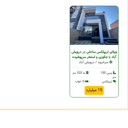
ویلای تریپلکس ساحلی در درویش
آباد با جکوزی و استخر سرپوشیده
سرخرود / درویش آباد
زمین 150
بنا 320 متر
متر
تریپلکس
3 خواب
15 میلیارد