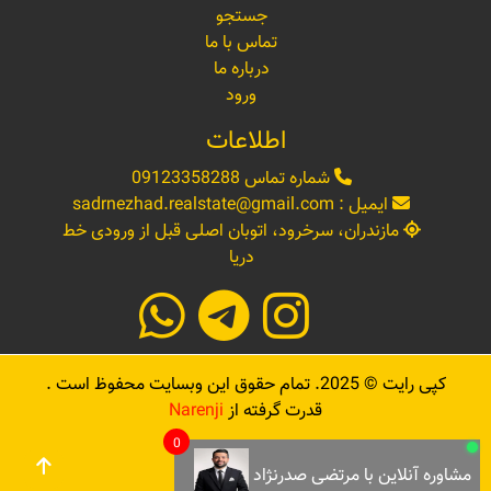
جستجو
تماس با ما
درباره ما
ورود
اطلاعات
شماره تماس
09123358288
ایمیل :
sadrnezhad.realstate@gmail.com
مازندران، سرخرود، اتوبان اصلی قبل از ورودی خط
دریا
کپی رایت ©
2025
. تمام حقوق این وبسایت محفوظ است .
قدرت گرفته از
Narenji
0
مشاوره آنلاین با مرتضی صدرنژاد