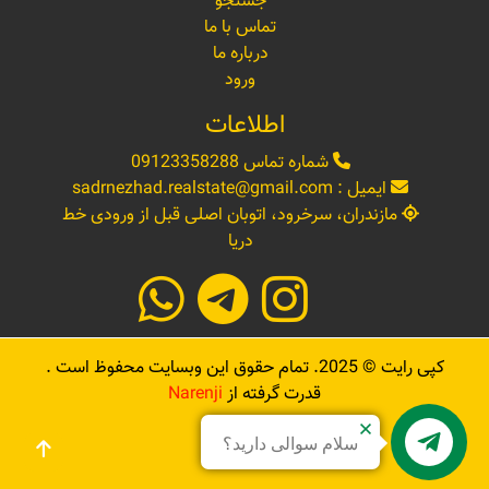
جستجو
تماس با ما
درباره ما
ورود
اطلاعات
شماره تماس
09123358288
ایمیل :
sadrnezhad.realstate@gmail.com
مازندران، سرخرود، اتوبان اصلی قبل از ورودی خط
دریا
کپی رایت ©
2025
. تمام حقوق این وبسایت محفوظ است .
قدرت گرفته از
Narenji
سلام سوالی دارید؟
Sadrnezhad