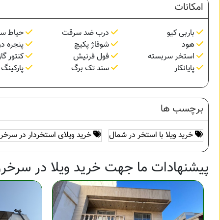
امکانات
باربی کیو
درب ضد سرقت
حیاط سا
هود
شوفاژ پکیچ
پنجره دو
استخر سربسته
فول فرنیش
کنتور گاز
پایانکار
سند تک برگ
پارکینگ 
برچسب ها
خرید ویلا با استخر در شمال
خرید ویلای استخردار در سرخر
پیشنهادات ما جهت خرید ویلا در سرخرو