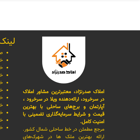
لینک
صف
خر
خر
خر
خر
خر
املاک صدرنژاد، معتبرترین مشاور املاک
خر
در سرخرود، ارائه‌دهنده ویلا در سرخرود ،
خر
آپارتمان و برج‌های ساحلی با بهترین
خر
قیمت و شرایط سرمایه‌گذاری تضمینی با
خر
امنیت کامل.
خر
مرجع مطمئن در خط ساحلی شمال کشور.
ارائه بهترین ملک ها در شهرک‌های