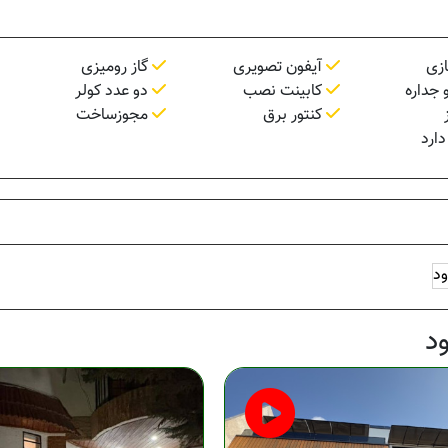
زی
آیفون تصویری
گاز رومیزی
 جداره
کابینت نصب
دو عدد کولر
کنتور برق
مجوزساخت
دارد
ود
د