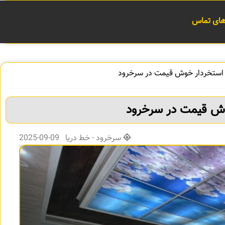
 های تماس
سرخرود - خط دریا 09-09-2025