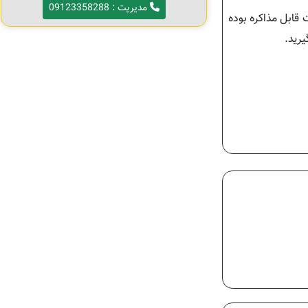
مدیریت : 09123358288
مت قابل مذاکره بوده
رید.