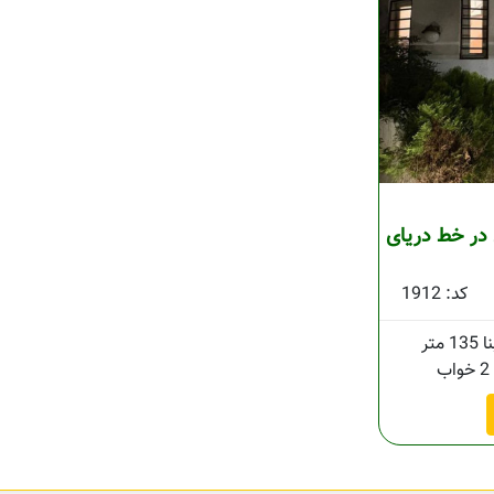
در خط دریای
کد: 1912
135 متر
2 خواب