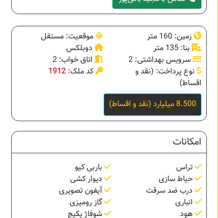
زمین: 160 متر
موقعیت: مستقل
بنا: 135 متر
دوبلکس
سرویس بهداشتی: 2
اتاق خواب: 2
نوع پرداخت: (نقد و
کد ملک:
1912
اقساط)
8.500 میلیارد (نقد و اقساط)
امکانات
تراس
باربی کیو
حیاط سازی
دیوار کشی
درب ضد سرقت
آیفون تصویری
انباری
گاز رومیزی
هود
شوفاژ پکیچ