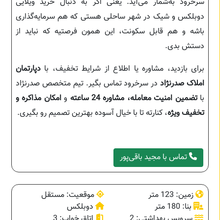
سرخرود به‌شمار می‌آید. یعنی اگر به دنبال خرید ویلایی
دوبلکس و شیک در شهر ساحلی هستی که هم سرمایه‌گذاری
باشه و هم قابل سکونت، این همون فرصتیه که نباید از
دستش بدی.
برای بازدید، مشاوره یا اطلاع از شرایط تخفیف، با
دپارتمان
املاک صدرنژاد
در سرخرود تماس بگیر. تیم متخصص صدرنژاد
با
تضمین امنیت معامله، مشاوره 24 ساعته
و
امکان مذاکره و
تخفیف ویژه
، کنارته تا با خیال آسوده بهترین تصمیم رو بگیری.
تماس با مجید باقی‌پور
زمین: 123 متر
موقعیت: مستقل
بنا: 180 متر
دوبلکس
سرویس بهداشتی: 2
اتاق خواب: 3