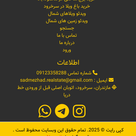
خرید باغ ویلا در سرخرود
ویدئو ویلاهای شمال
ویدئو زمین های شمال
جستجو
تماس با ما
درباره ما
ورود
اطلاعات
شماره تماس
09123358288
ایمیل :
sadrnezhad.realstate@gmail.com
مازندران، سرخرود، اتوبان اصلی قبل از ورودی خط
دریا
کپی رایت ©
2025
. تمام حقوق این وبسایت محفوظ است .