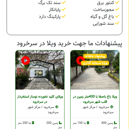
کنتور برق
سند تک برگ
مجوزساخت
پایانکار
باغ گل و گیاه
پارکینگ دارد
سند شورایی
پیشنهادات ما جهت خرید ویلا در سرخرود
پیشنهاد ماهانه
ویژه سرمایه گذاری
ویلا باغ باصفا با 400متر زمین در
ویلای کلید نخورده نوساز استخردار
قلب شهر سرخرود
در سرخرود
سرخرود / مرکز شهر
سرخرود / مرکز شهر
سرخرود
سرخرود
زمین 400
بنا 150 متر
زمین 200
بنا 200 متر
متر
متر