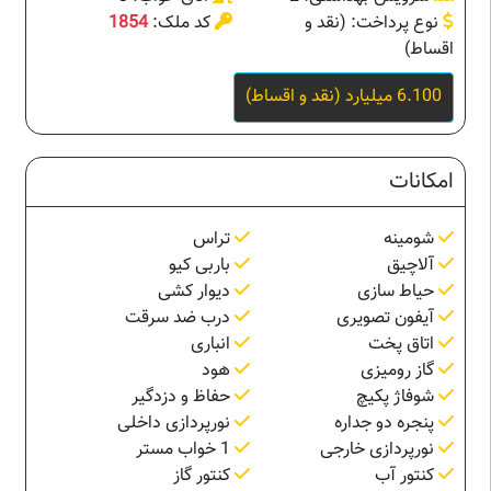
نوع پرداخت: (نقد و
کد ملک:
1854
اقساط)
6.100 میلیارد (نقد و اقساط)
امکانات
شومینه
تراس
آلاچیق
باربی کیو
حیاط سازی
دیوار کشی
آیفون تصویری
درب ضد سرقت
اتاق پخت
انباری
گاز رومیزی
هود
شوفاژ پکیچ
حفاظ و دزدگیر
پنجره دو جداره
نورپردازی داخلی
نورپردازی خارجی
1 خواب مستر
کنتور آب
کنتور گاز