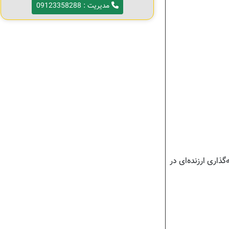
مدیریت : 09123358288
ذاری ارزنده‌ای در