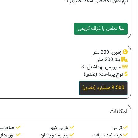
دپارتمان تخصصی املاک صدرنژاد
تماس با غزاله کریمی
زمین: 200 متر
بنا: 200 متر
سرویس بهداشتی: 3
نوع پرداخت: (نقدی)
9.500 میلیارد (نقدی)
امکانات
تراس
باربی کیو
حیاط سا
درب ضد سرقت
پنجره دو جداره
نورپرداز