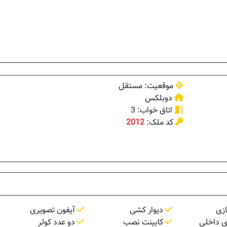
موقعیت: مستقل
دوبلکس
اتاق خواب: 3
کد ملک:
2012
زی
دیوار کشی
آیفون تصویری
ی داخلی
کابینت نصب
دو عدد کولر