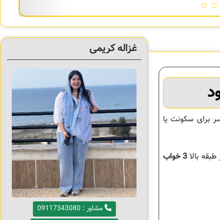
غزاله کریمی
د
سر برای سکونت یا
طبقه بالا
3 خواب
مشاور : 09117343080