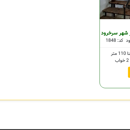
ز شهر سرخرود
د
کد: 1848
110 متر
2 خواب