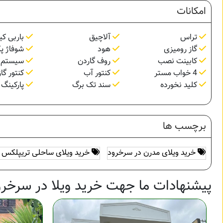
امکانات
تراس
آلاچیق
باربی کی
گاز رومیزی
هود
شوفاژ پ
کابینت نصب
روف گاردن
سیستم 
4 خواب مستر
کنتور آب
کنتور گاز
کلید نخورده
سند تک برگ
پارکینگ 
برچسب ها
خرید ویلای مدرن در سرخرود
خرید ویلای ساحلی تریپلکس 
پیشنهادات ما جهت خرید ویلا در سرخرو