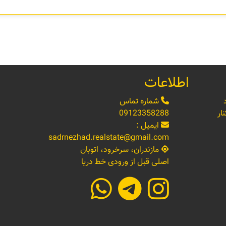
اطلاعات
شماره تماس
ار
09123358288
ایمیل :
sadrnezhad.realstate@gmail.com
مازندران، سرخرود، اتوبان
اصلی قبل از ورودی خط دریا