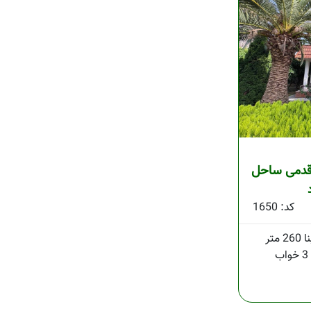
48 متر ده قدمی ساحل
کد: 1650
260 متر
3 خواب