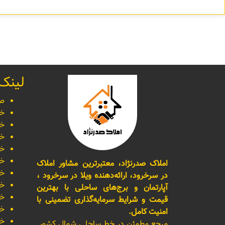
لینک
صف
خر
خر
خر
خر
خر
املاک صدرنژاد، معتبرترین مشاور املاک
خر
در سرخرود، ارائه‌دهنده ویلا در سرخرود ،
خر
آپارتمان و برج‌های ساحلی با بهترین
خر
قیمت و شرایط سرمایه‌گذاری تضمینی با
خر
امنیت کامل.
خر
مرجع مطمئن در خط ساحلی شمال کشور.