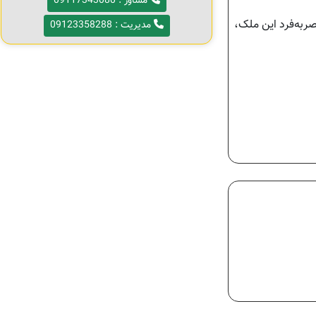
مشاور : 09117343080
ربه‌فرد این ملک،
مدیریت : 09123358288