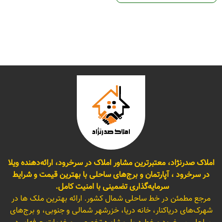
املاک صدرنژاد، معتبرترین مشاور املاک در سرخرود، ارائه‌دهنده ویلا
در سرخرود ، آپارتمان و برج‌های ساحلی با بهترین قیمت و شرایط
سرمایه‌گذاری تضمینی با امنیت کامل.
مرجع مطمئن در خط ساحلی شمال کشور. ارائه بهترین ملک ها در
شهرک‌های دریاکنار، خانه دریا، خزرشهر شمالی و جنوبی، و برج‌های