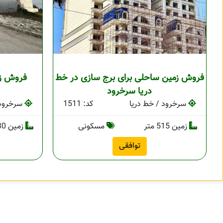
فروش زمین ساحلی برای برج سازی در خط
دریا سرخرود
سرخرود / خط دریا
کد: 1511
سرخرود 
زمین 515 متر
مسکونی
زمین 730 متر
توافقی