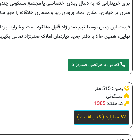
متری بر خیابان، امکان ایجاد ورودی زیبا و معماری خلاقانه را مهیا س
قیمت این زمین توسط تیم صدرنژاد
قابل مذاکره
است و شرایط پرداخ
نهایی
، همین حالا با دفتر جدید دپارتمان املاک صدرنژاد تماس بگیرید
تماس با مرتضی صدرنژاد
زمین: 515 متر
مسکونی
کد ملک:
1385
62 میلیارد (نقد و اقساط)