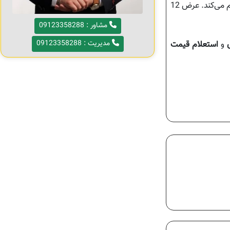
برای خریدارانی که به دنبال ویلای اختصاصی یا مجتمع مسکونی چندواحدی هستند، این زمین فضای کافی برای طراحی پلان‌های متنوع را فراهم می‌کند. عرض 12
مشاور : 09123358288
مدیریت : 09123358288
و
استعلام قیمت