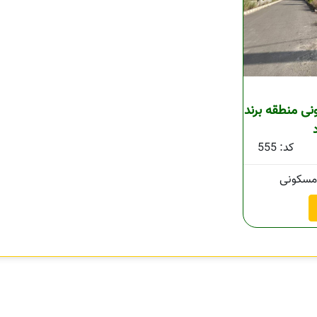
ری مسکونی منطقه برند
کد: 555
سکونی