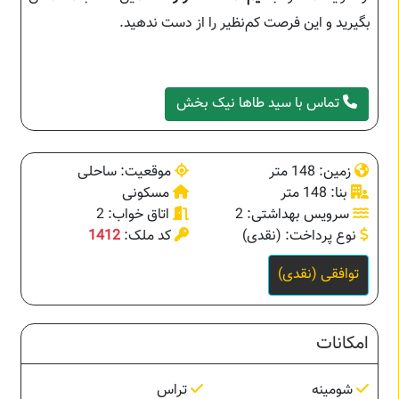
بگیرید و این فرصت کم‌نظیر را از دست ندهید.
تماس با سید طاها نیک بخش
زمین: 148 متر
موقعیت: ساحلی
بنا: 148 متر
مسکونی
سرویس بهداشتی: 2
اتاق خواب: 2
نوع پرداخت: (نقدی)
کد ملک:
1412
توافقی (نقدی)
امکانات
شومینه
تراس