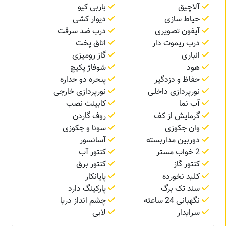
آلاچیق
باربی کیو
حیاط سازی
دیوار کشی
آیفون تصویری
درب ضد سرقت
درب ریموت دار
اتاق پخت
انباری
گاز رومیزی
هود
شوفاژ پکیچ
حفاظ و دزدگیر
پنجره دو جداره
نورپردازی داخلی
نورپردازی خارجی
آب نما
کابینت نصب
گرمایش از کف
روف گاردن
وان جکوزی
سونا و جکوزی
دوربین مداربسته
آسانسور
2 خواب مستر
کنتور آب
کنتور گاز
کنتور برق
کلید نخورده
پایانکار
سند تک برگ
پارکینگ دارد
نگهبانی 24 ساعته
چشم انداز دریا
سرایدار
لابی