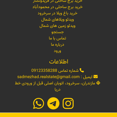
خرید برج ساحلی در فریدونکنار
خرید برج ساحلی در محمودآباد
خرید باغ ویلا در سرخرود
ویدئو ویلاهای شمال
ویدئو زمین های شمال
جستجو
تماس با ما
درباره ما
ورود
اطلاعات
شماره تماس
09123358288
ایمیل :
sadrnezhad.realstate@gmail.com
مازندران، سرخرود، اتوبان اصلی قبل از ورودی خط
دریا