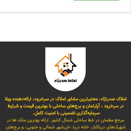
املاک صدرنژاد، معتبرترین مشاور املاک در سرخرود، ارائه‌دهنده ویلا
در سرخرود ، آپارتمان و برج‌های ساحلی با بهترین قیمت و شرایط
سرمایه‌گذاری تضمینی با امنیت کامل.
مرجع مطمئن در خط ساحلی شمال کشور. ارائه بهترین ملک ها در
شهرک‌های دریاکنار، خانه دریا، خزرشهر شمالی و جنوبی، و برج‌های