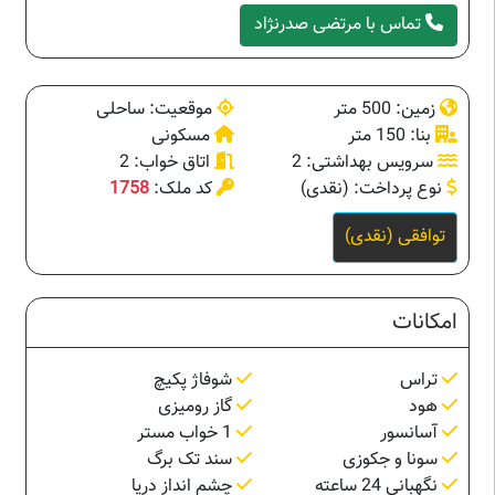
تماس با مرتضی صدرنژاد
زمین: 500 متر
موقعیت: ساحلی
بنا: 150 متر
مسکونی
سرویس بهداشتی: 2
اتاق خواب: 2
نوع پرداخت: (نقدی)
کد ملک:
1758
توافقی (نقدی)
امکانات
تراس
شوفاژ پکیچ
هود
گاز رومیزی
آسانسور
1 خواب مستر
سونا و جکوزی
سند تک برگ
نگهبانی 24 ساعته
چشم انداز دریا