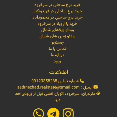
خرید برج ساحلی در سرخرود
خرید برج ساحلی در فریدونکنار
خرید برج ساحلی در محمودآباد
خرید باغ ویلا در سرخرود
ویدئو ویلاهای شمال
ویدئو زمین های شمال
جستجو
تماس با ما
درباره ما
ورود
اطلاعات
شماره تماس
09123358288
ایمیل :
sadrnezhad.realstate@gmail.com
مازندران، سرخرود، اتوبان اصلی قبل از ورودی خط
دریا