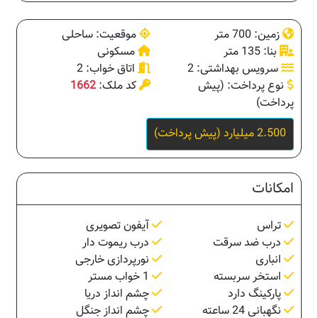
زمین: 700 متر
موقعیت: ساحلی
بنا: 135 متر
مسکونی
سرویس بهداشتی: 2
اتاق خواب: 2
نوع پرداخت: (پیش
کد ملک:
1662
پرداخت)
2.500 میلیارد (پیش پرداخت)
امکانات
تراس
آیفون تصویری
درب ضد سرقت
درب ریموت دار
انباری
نورپردازی خارجی
استخر سربسته
1 خواب مستر
پارکینگ دارد
چشم انداز دریا
نگهبانی 24 ساعته
چشم انداز جنگل