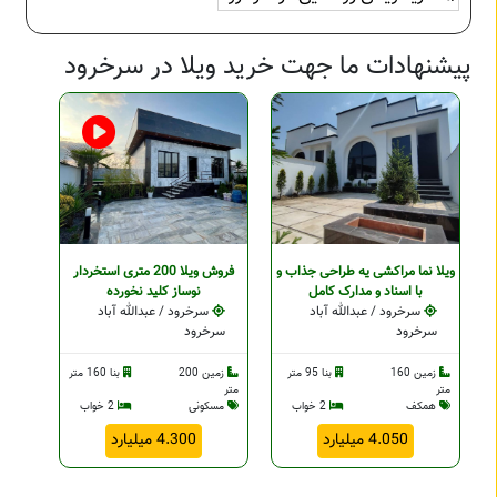
پیشنهادات ما جهت خرید ویلا در سرخرود
ویلا نما مراکشی یه طراحی جذاب و
فروش ویلا 200 متری استخردار
با اسناد و مدارک کامل
نوساز کلید نخورده
سرخرود / عبدالله آباد
سرخرود / عبدالله آباد
سرخرود
سرخرود
زمین 160
بنا 95 متر
زمین 200
بنا 160 متر
متر
متر
همکف
2 خواب
مسکونی
2 خواب
4.050 میلیارد
4.300 میلیارد