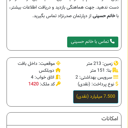
دست ندهید. جهت هماهنگی بازدید و دریافت اطلاعات بیشتر،
با
خانم حسینی
از دپارتمان صدرنژاد تماس بگیرید.
تماس با خانم حسینی
زمین: 213 متر
موقعیت: داخل بافت
بنا: 151 متر
دوبلکس
سرویس بهداشتی: 2
اتاق خواب: 4
نوع پرداخت: (نقدی)
کد ملک:
1420
7.500 میلیارد (نقدی)
امکانات