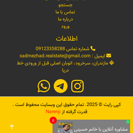
جستجو
تماس با ما
درباره ما
ورود
اطلاعات
شماره تماس
09123358288
ایمیل :
sadrnezhad.realstate@gmail.com
مازندران، سرخرود، اتوبان اصلی قبل از ورودی خط
دریا
کپی رایت ©
2025
. تمام حقوق این وبسایت محفوظ است .
قدرت گرفته از
Narenji
0
مشاوره آنلاین با خانم حسینی