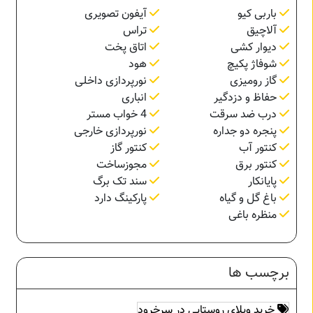
باربی کیو
آیفون تصویری
آلاچیق
تراس
دیوار کشی
اتاق پخت
شوفاژ پکیچ
هود
گاز رومیزی
نورپردازی داخلی
حفاظ و دزدگیر
انباری
درب ضد سرقت
4 خواب مستر
پنجره دو جداره
نورپردازی خارجی
کنتور آب
کنتور گاز
کنتور برق
مجوزساخت
پایانکار
سند تک برگ
باغ گل و گیاه
پارکینگ دارد
منظره باغی
برچسب ها
خرید ویلای روستایی در سرخرود