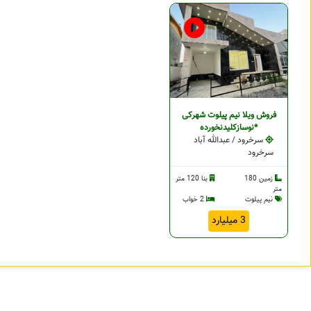
فروش ویلا نیم پیلوت شهرکی
*نوسازکلیدنخورده
سرخرود / عبدالله آباد
سرخرود
زمین 180
بنا 120 متر
متر
نیم پیلوت
2 خواب
3 میلیارد